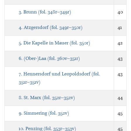
3. Brunn (fol. 348r–349r)
40
4. Atzgersdorf (fol. 349r–350r)
41
5. Die Kapelle in Mauer (fol. 350r)
42
6. (Ober-)Laa (fol. 360v–351r)
43
7. Hennersdorf und Leopoldsdorf (fol.
43
351r–351v)
8. St. Marx (fol. 352r–352v)
44
9. Simmering (fol. 352v)
45
10. Penzing (fol. 353r–353v)
45