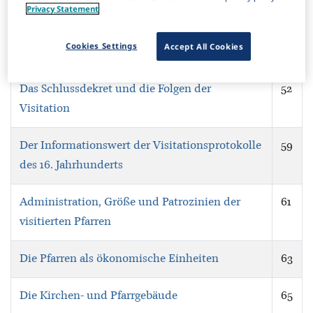
Privacy Statement
19. Gumpendorf (fol. 357r‒v)
51
Cookies Settings
Accept All Cookies
20. St. Ulrich (fol. 357v–359r)
52
Das Schlussdekret und die Folgen der
52
Visitation
Der Informationswert der Visitationsprotokolle
59
des 16. Jahrhunderts
Administration, Größe und Patrozinien der
61
visitierten Pfarren
Die Pfarren als ökonomische Einheiten
63
Die Kirchen- und Pfarrgebäude
65