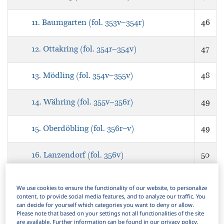
11. Baumgarten (fol. 353v–354r)
46
12. Ottakring (fol. 354r–354v)
47
13. Mödling (fol. 354v–355v)
48
14. Währing (fol. 355v–356r)
49
15. Oberdöbling (fol. 356r‒v)
49
16. Lanzendorf (fol. 356v)
50
17. Siechenals (fol. 357r)
50
We use cookies to ensure the functionality of our website, to personalize
content, to provide social media features, and to analyze our traffic. You
can decide for yourself which categories you want to deny or allow.
18. Biedermannsdorf (fol. 357r)
51
Please note that based on your settings not all functionalities of the site
are available. Further information can be found in our privacy policy.